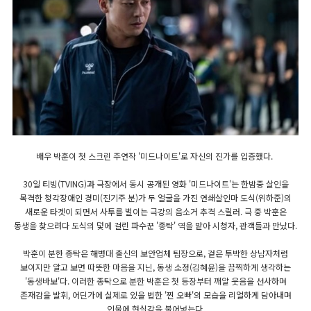
배우 박훈이 첫 스크린 주연작 '미드나이트'로 자신의 진가를 입증했다.
30일 티빙(TVING)과 극장에서 동시 공개된 영화 '미드나이트'는 한밤중 살인을
목격한 청각장애인 경미(진기주 분)가 두 얼굴을 가진 연쇄살인마 도식(위하준)의
새로운 타겟이 되면서 사투를 벌이는 극강의 음소거 추격 스릴러. 극 중 박훈은
동생을 찾으려다 도식의 덫에 걸린 파수꾼 '종탁' 역을 맡아 시청자, 관객들과 만났다.
박훈이 분한 종탁은 해병대 출신의 보안업체 팀장으로, 겉은 투박한 상남자처럼
보이지만 알고 보면 따뜻한 마음을 지닌, 동생 소정(김혜윤)을 끔찍하게 생각하는
'동생바보'다. 이러한 종탁으로 분한 박훈은 첫 등장부터 깨알 웃음을 선사하며
존재감을 발휘, 어딘가에 실제로 있을 법한 '찐 오빠'의 모습을 리얼하게 담아내며
인물에 현실감을 불어넣는다.