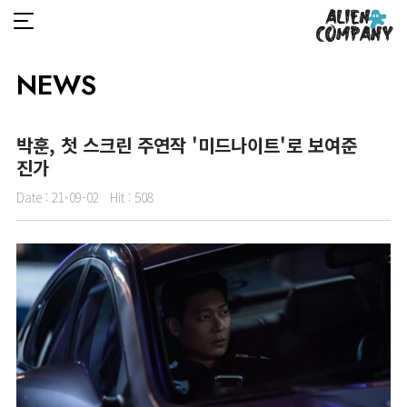
NEWS
박훈, 첫 스크린 주연작 '미드나이트'로 보여준
진가
Date :
21-09-02
Hit :
508