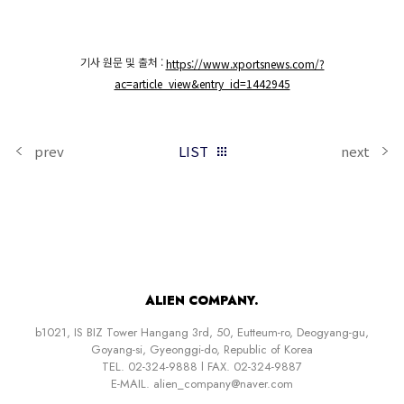
기사 원문 및 출처 :
https://www.xportsnews.com/?
ac=article_view&entry_id=1442945
prev
LIST
next
ALIEN COMPANY.
b1021, IS BIZ Tower Hangang 3rd, 50, Eutteum-ro, Deogyang-gu,
Goyang-si, Gyeonggi-do, Republic of Korea
TEL. 02-324-9888 l FAX. 02-324-9887
E-MAIL. alien_company@naver.com