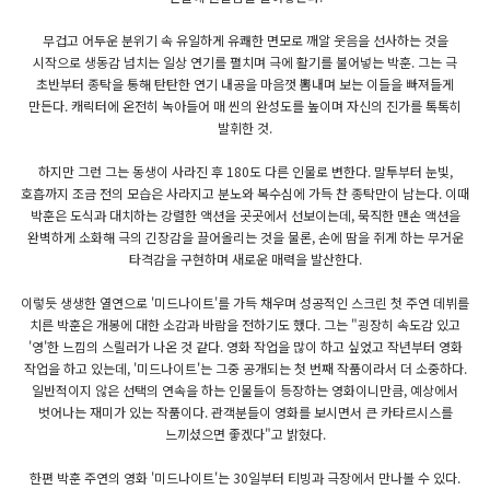
무겁고 어두운 분위기 속 유일하게 유쾌한 면모로 깨알 웃음을 선사하는 것을
시작으로 생동감 넘치는 일상 연기를 펼치며 극에 활기를 불어넣는 박훈. 그는 극
초반부터 종탁을 통해 탄탄한 연기 내공을 마음껏 뽐내며 보는 이들을 빠져들게
만든다. 캐릭터에 온전히 녹아들어 매 씬의 완성도를 높이며 자신의 진가를 톡톡히
발휘한 것.
하지만 그런 그는 동생이 사라진 후 180도 다른 인물로 변한다. 말투부터 눈빛,
호흡까지 조금 전의 모습은 사라지고 분노와 복수심에 가득 찬 종탁만이 남는다. 이때
박훈은 도식과 대치하는 강렬한 액션을 곳곳에서 선보이는데, 묵직한 맨손 액션을
완벽하게 소화해 극의 긴장감을 끌어올리는 것을 물론, 손에 땀을 쥐게 하는 무거운
타격감을 구현하며 새로운 매력을 발산한다.
이렇듯 생생한 열연으로 '미드나이트'를 가득 채우며 성공적인 스크린 첫 주연 데뷔를
치른 박훈은 개봉에 대한 소감과 바람을 전하기도 했다. 그는 "굉장히 속도감 있고
'영'한 느낌의 스릴러가 나온 것 같다. 영화 작업을 많이 하고 싶었고 작년부터 영화
작업을 하고 있는데, '미드나이트'는 그중 공개되는 첫 번째 작품이라서 더 소중하다.
일반적이지 않은 선택의 연속을 하는 인물들이 등장하는 영화이니만큼, 예상에서
벗어나는 재미가 있는 작품이다. 관객분들이 영화를 보시면서 큰 카타르시스를
느끼셨으면 좋겠다"고 밝혔다.
한편 박훈 주연의 영화 '미드나이트'는 30일부터 티빙과 극장에서 만나볼 수 있다.