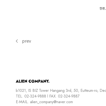
한편,
prev
ALIEN COMPANY.
b1021, IS BIZ Tower Hangang 3rd, 50, Eutteum-ro, De
TEL. 02-324-9888 l FAX. 02-324-9887
E-MAIL. alien_company@naver.com