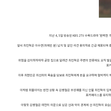
지난 4, 5일 방송된 KBS 2TV 수목드라마 ‘완
앞서 최진혁은 이수연(최예빈 분) 납치 및 살인 사건 용의자로 긴급 체포되며 충
위험을 감지하자마자 곧장 집으로 달려간 최진혁은 주변의 만류에도 오직 딸을
포커
이후 최현민은 최선희의 목숨을 담보로 최진혁에게 돈을 요구하며 협박까지 
이처럼 휘몰아치는 반전 상황 속 김병철은 부성애를 지닌 인물 최진혁의 입
포커페이스를 유지하다
이렇듯 김병철은 여전히 의문으로 남은 선과 악의 경계에 선 최진혁의 모습