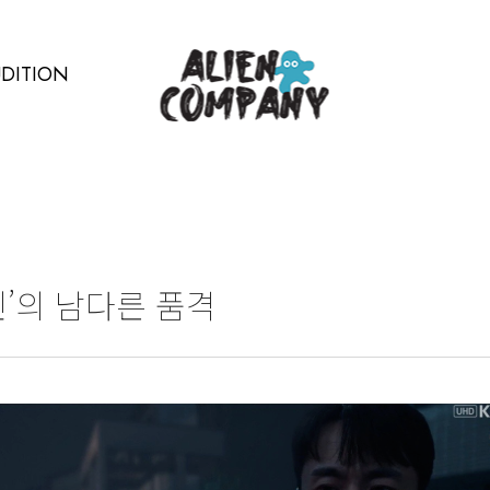
DITION
인’의 남다른 품격