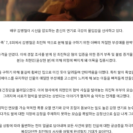
배우 김병철이 시선을 압도하는 혼신의 연기로 극강의 몰입감을 선사하고 있다.
벽한 가족’ 7, 8회에서 김병철은 최진혁 역으로 분해 딸을 구하기 위한 아빠의 처절한 부성애를 
격을 안겼다. 이에 경찰 조사를 받게 된 최진혁은 혐의 입증을 위한 증거 부족 및 불법 증거
분)는 최현민(윤상현 분)에 의해 위험에 빠지게 돼 이목을 집중시켰다.
 구하기 위해 불길에 휩싸인 집으로 미친 듯이 달려들며 안타까움을 더했다. 특히 딸이 죽
페이스를 유지하던 인물의 애절한 부성애를 고스란히 느끼게 해 보는 이들을 빠져들게 만들
해 긴장감을 불러일으켰다. 이어 형사에게 최현민의 협박 사실을 털어놓는 최진혁 부부의 모
그려지며 서로가 협박을 받았다는 상반되는 이야기가 펼쳐져 숨 막히는 전개를 예고했다.
체적인 면모를 가슴 먹먹한 폭풍 오열 연기와 강약 조절이 돋보이는 밀도 높은 감정 연기로 
가도 딸에 대한 걱정에 감정을 주체하지 못하는 모습을 폭발하는 감정선으로 실감 나게 그
을 상황에 따라 돌변하는 천의 얼굴로 담아내며 모든 사건에 얽힌 진실에 대한 궁금증을 자극
복잡다단한 최진혁의 서사를 어떻게 완성할지 기대가 모아진다.