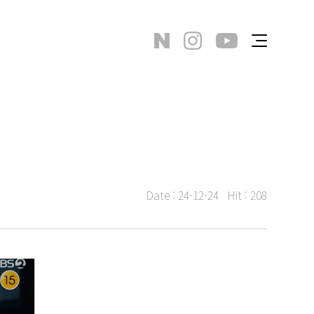
Date :
24-12-24
Hit :
208