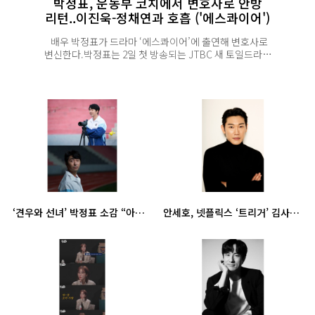
박정표, 운동부 코치에서 변호사로 안방
리턴..이진욱-정채연과 호흡 ('에스콰이어')
배우 박정표가 드라마 ‘에스콰이어’에 출연해 변호사로
변신한다.박정표는 2일 첫 방송되는 JTBC 새 토일드라마
‘에스콰이어: 변호사를 꿈꾸는 변호사들(이하
에스콰이어)’(극본 박미현/연출 김재홍/제작 ㈜
비에이엔터테인먼트, SLL, 스튜디오S /공동제작 ㈜
스토리오름)에서 율림 파트너 고태섭 역으로
시청자들에게 눈도장을 찍는다.‘에스콰이어’는 정의롭고
당찬 신입 변...
‘견우와 선녀’ 박정표 소감 “아쉽다, 굉장히 의미있는 시간”
안세호, 넷플릭스 ‘트리거’ 김사장 역 변신...강력 임팩트 활약!