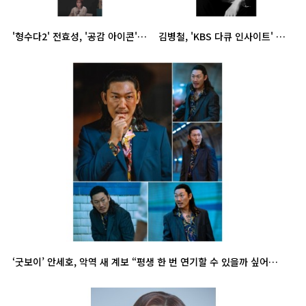
'형수다2' 전효성, '공감 아이콘' 입증… 예리한 질문+진심 리액션에 '분위기 장악'
김병철, 'KBS 다큐 인사이트' 내레이션 화제…새로운 도전
‘굿보이’ 안세호, 악역 새 계보 “평생 한 번 연기할 수 있을까 싶어” [일문일답]