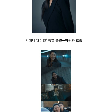
박예니 ‘S라인’ 특별 출연···아린과 호흡