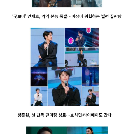
‘굿보이’ 안세호, 악역 본능 폭발…이상이 위협하는 빌런 끝판왕
정준원, 첫 단독 팬미팅 성료…호치민·타이베이도 간다