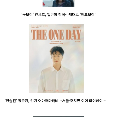
‘굿보이’ 안세호, 빌런의 정석…제대로 ‘배드보이’
'언슬전' 정준원, 인기 어마어마하네…서울·호치민 이어 타이베이까지 팬미팅 개최 '글로벌 대세'