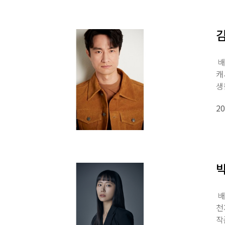
김
배
캐
생
이
20
박
배
천
작