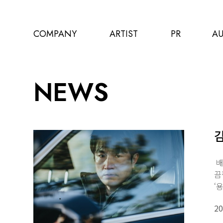
COMPANY
ARTIST
PR
AU
NEWS
김
배
끔
‘
20