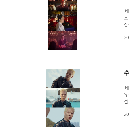
배
소
집
20
주
배
유
선
학
20