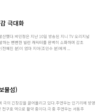
실감 극대화
산했다.박민정은 지난 10일 방송된 지니 TV 오리지널
 유발하는 뻔뻔한 빌런 캐릭터를 완벽히 소화하며 감초
전혜진 분)이 엄마 지아(조민수 분)에게 ...
(보물섬)
하며 극의 긴장감을 끌어올리고 있다.주연우는 인기리에 방영
팔 천구호 역으로 활약 중이다.극 중 주연우는 서동주