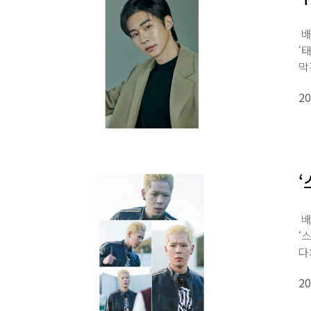
배
‘
막
20
‘
배
‘
다
방
20