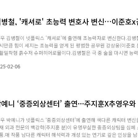
병철, '캐셔로' 초능력 변호사 변신…이준호
우 김병철이 넷플릭스 '캐셔로'에 출연해 초능력자로 변신한다.김병철
시만큼 힘이 세지는 초능력을 얻게 된 평범한 공무원 강상웅(이준호 
활밀착형 흙수저 슈퍼히어로물이다.김병철은 극 중 술을 마시면 능력
름부터 특이한 ...
25-02-06
예니 ‘중증외상센터’ 출연···주지훈X추영우와
우 박예니가 넷플릭스 ‘중증외상센터’에 출연해 색다른 캐릭터 변신
재 외과 전문의 백강혁(주지훈 분)이 유명무실한 중증외상팀을 심폐
품.매 작품 남다른 캐릭터 해석력과 개성 있는 연기로 깊은 인상을 남긴