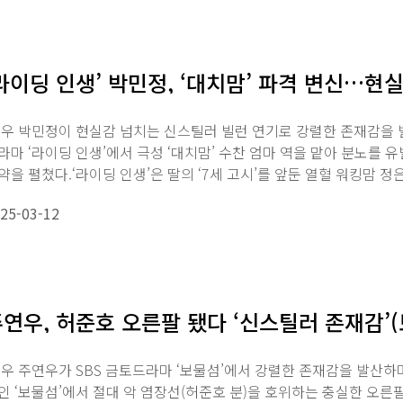
라이딩 인생’ 박민정, ‘대치맘’ 파격 변신…현
우 박민정이 현실감 넘치는 신스틸러 빌런 연기로 강렬한 존재감을 발
라마 ‘라이딩 인생’에서 극성 ‘대치맘’ 수찬 엄마 역을 맡아 분노를
약을 펼쳤다.‘라이딩 인생’은 딸의 ‘7세 고시’를 앞둔 열혈 워킹맘 정은(
25-03-12
연우, 허준호 오른팔 됐다 ‘신스틸러 존재감’
우 주연우가 SBS 금토드라마 ‘보물섬’에서 강렬한 존재감을 발산
인 ‘보물섬’에서 절대 악 염장선(허준호 분)을 호위하는 충실한 오른