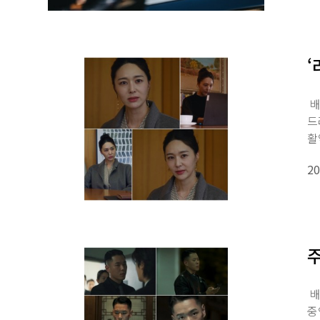
‘
배
드
활
20
주
배
중