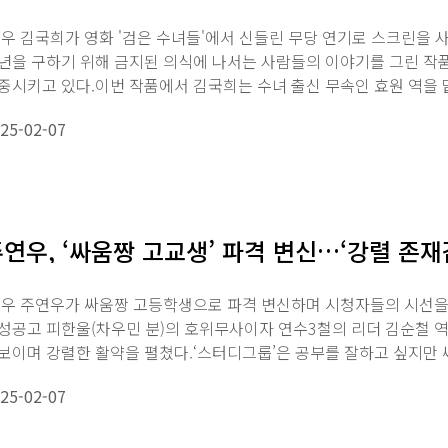
우 김국희가 영화 '검은 수녀들'에서 신들린 무당 연기로 스크린을 사
년을 구하기 위해 금지된 의식에 나서는 사람들의 이야기를 그린 작
중시키고 있다.이번 작품에서 김국희는 수녀 출신 무속인 효원 역을 맡
25-02-07
연우, ‘싸움짱 고교생’ 파격 변신…‘강렬 존재
우 주연우가 싸움짱 고등학생으로 파격 변신하며 시청자들의 시선을
성공고 피한울(차우민 분)의 호위무사이자 연수3철의 리더 김순철 
보이며 강렬한 활약을 펼쳤다.‘스터디그룹’은 공부를 잘하고 싶지만 
교에서...
25-02-07