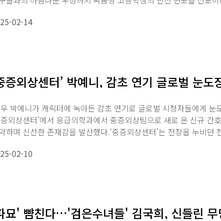
구들과의 아름다운 우정까지 싸움짱 고등학생의 반전 면모를 선보이며 
에...
25-02-14
중증외상센터’ 박예니, 감초 연기 글로벌 눈도
우 박예니가 캐릭터에 녹아든 감초 연기로 글로벌 시청자들에게 눈도
중증외상센터’에서 응급의학과에서 중증외상팀으로 새로 온 신규 간호
약하며 신선한 존재감을 발산했다.‘중증외상센터’는 전장을 누비던 
증외상팀...
25-02-10
파묘' 뺨친다…'검은수녀들' 김국희, 신들린 무