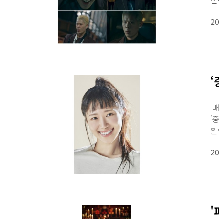
친
8회
20
‘
배
‘
활
중
20
'