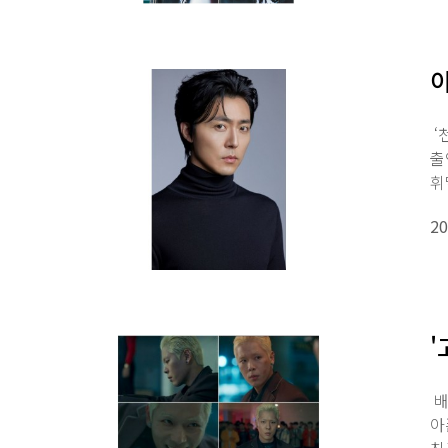
이
‘
출
휘
20
'
배
아