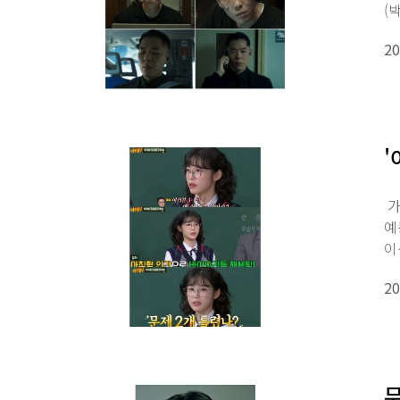
(
20
'
가
예
이
20
무