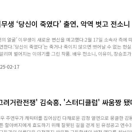
무생 ‘당신이 죽였다’ 출연, 악역 벗고 전소니
천의 얼굴’ 이무생이 새로운 변신을 예고했다.2월 17일 소속사 측에
연한다.‘당신이 죽였다’는 죽거나 죽이지 않으면 벗어날 수 없는 현실
말리며 벌어지는 이야기를 그린 작품. 배우 전소니, 이유미, 장승조가
25-02-17
고려거란전쟁' 김숙흥, '스터디클럽' 싸움짱 
우 주연우가 캐릭터를 집어삼킨 다채로운 감정 열연으로 뭉클한 감동
픈 할아버지에게 효도하기 위해 잘못된 길을 걷게 된 유성공고 연수3