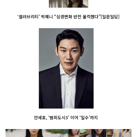
‘셀러브리티’ 박예니 “심경변화 반전 울컥했다”[일문일답]
안세호, ‘범죄도시3’ 이어 ‘밀수’까지