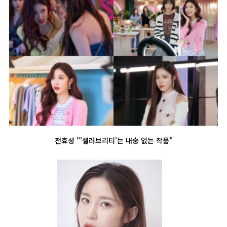
전효성 "'셀러브리티'는 내숭 없는 작품"