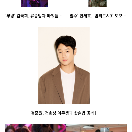
'무빙' 김국희, 류승범과 파워풀 액션도 거뜬..강인한 변신
'밀수' 안세호, '범죄도시3' 토모 지웠다..성공적 연기 변신
정준원, 전효성·이무생과 한솥밥[공식]