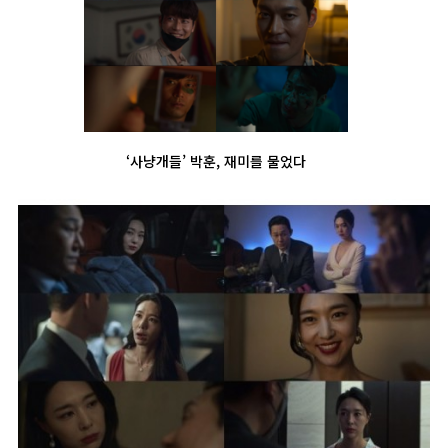
‘사냥개들’ 박훈, 재미를 물었다