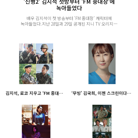
'신병2' 김지석 첫방부터 'FM 중대장'에
녹아들었다
배우 김지석이 첫 방송부터 'FM 중대장' 캐릭터에
녹아들었다.지난 28일과 29일 공개된 지니 TV 오리지널
'신병2'는 일병만 되면 편해질 줄 알았던 신병 김민호
(박민석) 앞에 화생방보다 독한 중대장 김지석(오승윤)이
부임하면서 펼쳐지는 파란만장한 생활관 라이프를 그린
드라마. 극 중 김지석은 군인 정신으로 똘똘 뭉친 FM
중대장 오승윤으로 분해 시청자들과 만났다.김지석...
김지석, 로코 지우고 ‘FM 중대장’ 변신 (신병2)
‘무빙’ 김국희, 이젠 스크린이다‥‘잠’에서 정유미X이선균 호흡