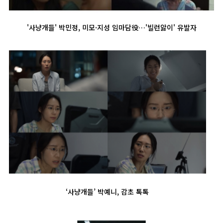
'사냥개들' 박민정, 미모·지성 임마담役…'빌런앓이' 유발자
‘사냥개들’ 박예니, 감초 톡톡