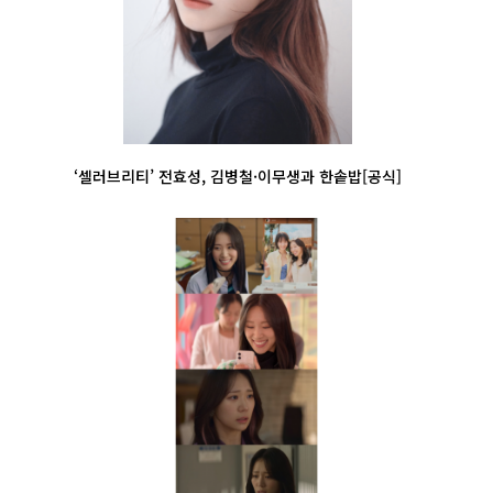
‘셀러브리티’ 전효성, 김병철·이무생과 한솥밥[공식]