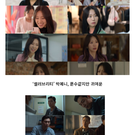
‘셀러브리티’ 박예니, 푼수같지만 귀여운